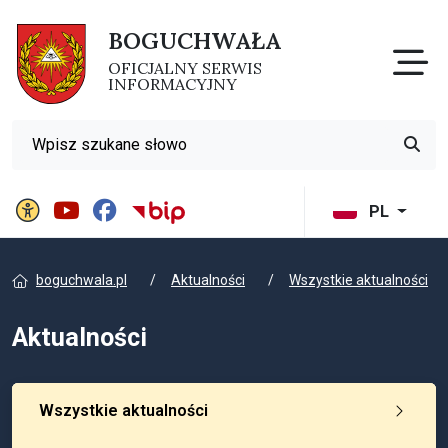
BOGUCHWAŁA
Otw
OFICJALNY SERWIS
INFORMACYJNY
Wyszukiwarka
Przyci
Panel ustawień witryny
BIP Gminy Boguchwała
PL
boguchwala.pl
Aktualności
Wszystkie aktualności
Aktualności
Wszystkie aktualności