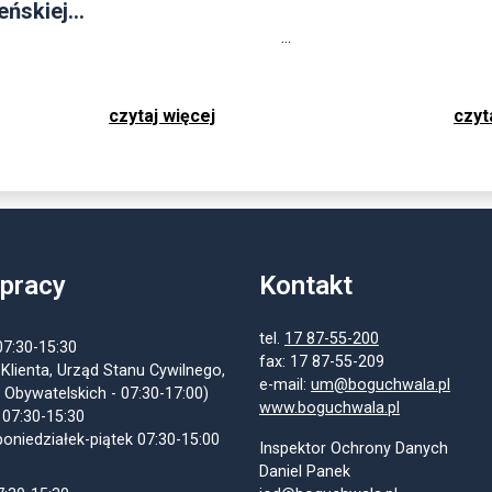
ńskiej...
...
czytaj więcej
czyt
 pracy
Kontakt
tel.
17 87-55-200
07:30-15:30
fax: 17 87-55-209
 Klienta, Urząd Stanu Cywilnego,
e-mail:
um@boguchwala.pl
 Obywatelskich - 07:30-17:00)
www.boguchwala.pl
 07:30-15:30
oniedziałek-piątek 07:30-15:00
Inspektor Ochrony Danych
Daniel Panek