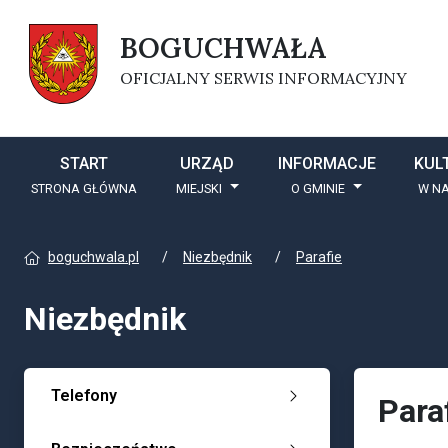
BOGUCHWAŁA
OFICJALNY SERWIS INFORMACYJNY
START
URZĄD
INFORMACJE
KUL
STRONA GŁÓWNA
MIEJSKI
O GMINIE
W NA
boguchwala.pl
Niezbędnik
Parafie
Niezbędnik
Telefony
Para