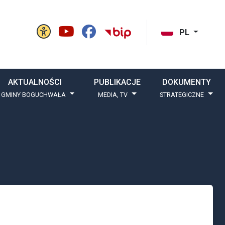
Panel ustawień witryny
BIP Gminy Boguchw
cisk szukaj
PL
AKTUALNOŚCI
PUBLIKACJE
DOKUMENTY
 GMINY BOGUCHWAŁA
MEDIA, TV
STRATEGICZNE