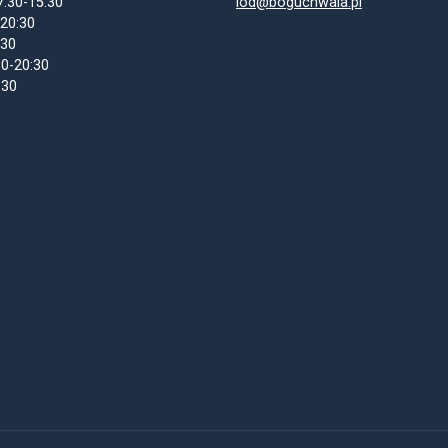
7:30-15:30
iod@boguchwala.pl
-20:30
:30
30-20:30
:30