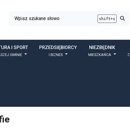
Wyszukiwarka
Przy
shift+s
TURA I SPORT
PRZEDSIĘBIORCY
NIEZBĘDNIK
SZEJ GMINIE
I BIZNES
MIESZKAŃCA
Z
fie