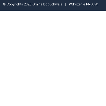
© Copyrights 2026 Gmina Boguchwała | Wdrożenie
PRO3W