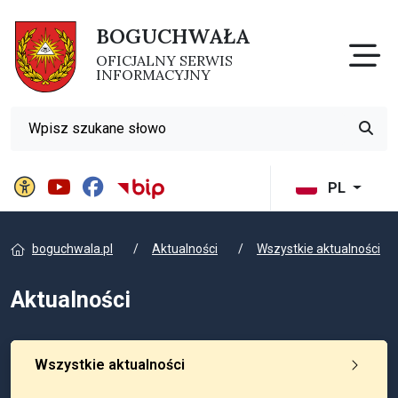
BOGUCHWAŁA
Otw
OFICJALNY SERWIS
INFORMACYJNY
Wyszukiwarka
Przyci
Panel ustawień witryny
BIP Gminy Boguchwała
PL
boguchwala.pl
Aktualności
Wszystkie aktualności
Aktualności
Wszystkie aktualności