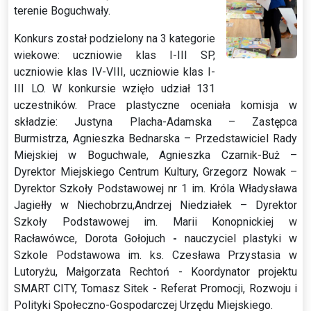
terenie Boguchwały.
Konkurs został podzielony na 3 kategorie
wiekowe: uczniowie klas I-III SP,
uczniowie klas IV-VIII, uczniowie klas I-
III LO. W konkursie wzięło udział 131
uczestników. Prace plastyczne oceniała komisja w
składzie: Justyna Placha-Adamska – Zastępca
Burmistrza, Agnieszka Bednarska – Przedstawiciel Rady
Miejskiej w Boguchwale, Agnieszka Czarnik-Buż –
Dyrektor Miejskiego Centrum Kultury, Grzegorz Nowak –
Dyrektor Szkoły Podstawowej nr 1 im. Króla Władysława
Jagiełły w Niechobrzu,Andrzej Niedziałek – Dyrektor
Szkoły Podstawowej im. Marii Konopnickiej w
Racławówce, Dorota Gołojuch
-
nauczyciel plastyki w
Szkole Podstawowa im. ks. Czesława Przystasia w
Lutoryżu, Małgorzata Rechtoń - Koordynator projektu
SMART CITY, Tomasz Sitek - Referat Promocji, Rozwoju i
Polityki Społeczno-Gospodarczej Urzędu Miejskiego.