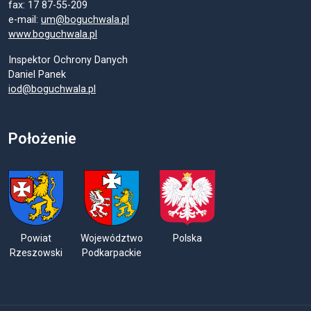
fax: 17 87-55-209
e-mail:
um@boguchwala.pl
www.boguchwala.pl
Inspektor Ochrony Danych
Daniel Panek
iod@boguchwala.pl
Położenie
Powiat
Województwo
Polska
Rzeszowski
Podkarpackie