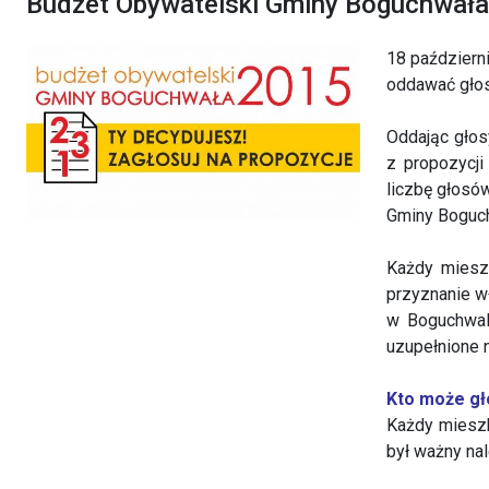
Budżet Obywatelski Gminy Boguchwał
18 październ
oddawać głos
Oddając głos
z propozycji
liczbę głosó
Gminy Boguc
Każdy mieszk
przyznanie w
w Boguchwale
uzupełnione 
Kto może g
Każdy mieszk
był ważny na