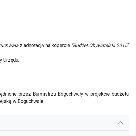
oguchwała
z adnotacją na kopercie
"Budżet Obywatelski 2015"
y Urzędu,
dnione przez Burmistrza Boguchwały w projekcie budżetu
iejską w Boguchwale.