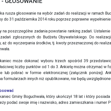
a - GŁOSOWANIE
ika rusza głosowanie na wybór zadań do realizacji w ramach 
y do 31 października 2014 roku poprzez poprawne wypełnienie 
y na poszczególne zadania powstanie ranking zadań. Ustalen
 zadań zgłoszonych do Budżetu Obywatelskiego. Do realizacj
w, aż do wyczerpania środków, tj. kwoty przeznaczonej do reali
hwała.
aniec może dokonać wyboru trzech spośród 39 przedstawionych
łaściwej liczby punktów od 1 do 3. Ankietę można otrzymać w fo
 lub pobrać w formie elektronicznej (załącznik poniżej). A
na formularzach innych niż opublikowane, nie będą uwzględnion
łosować
aniec Gminy Boguchwała, który ukończył 18 lat i który posiad
leży podać swoje imię i nazwisko, adres zamieszkania i numer 