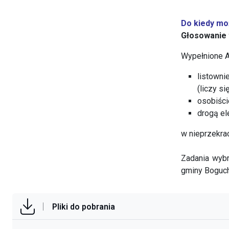
Do kiedy mo
Głosowanie t
Wypełnione A
listowni
(liczy s
osobiści
drogą el
w nieprzekrac
Zadania wyb
gminy Boguch
Pliki do pobrania