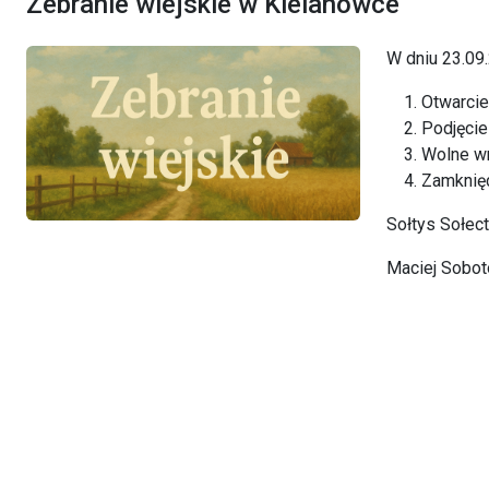
Zebranie wiejskie w Kielanówce
W dniu 23.09
Otwarcie
Podjęcie
Wolne wn
Zamknięc
Sołtys Sołec
Maciej Sobo