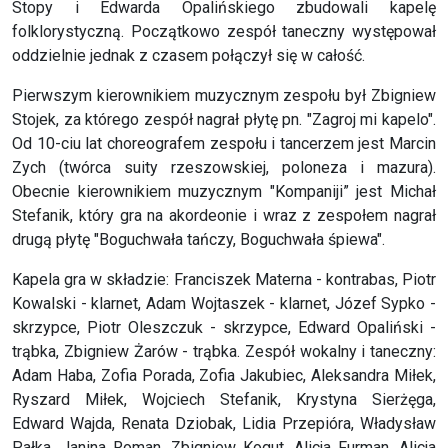
Stopy i Edwarda Opalińskiego zbudowali kapelę
folklorystyczną. Początkowo zespół taneczny występował
oddzielnie jednak z czasem połączył się w całość.
Pierwszym kierownikiem muzycznym zespołu był Zbigniew
Stojek, za którego zespół nagrał płytę pn. "Zagroj mi kapelo".
Od 10-ciu lat choreografem zespołu i tancerzem jest Marcin
Zych (twórca suity rzeszowskiej, poloneza i mazura).
Obecnie kierownikiem muzycznym "Kompaniji” jest Michał
Stefanik, który gra na akordeonie i wraz z zespołem nagrał
drugą płytę "Boguchwała tańczy, Boguchwała śpiewa".
Kapela gra w składzie: Franciszek Materna - kontrabas, Piotr
Kowalski - klarnet, Adam Wojtaszek - klarnet, Józef Sypko -
skrzypce, Piotr Oleszczuk - skrzypce, Edward Opaliński -
trąbka, Zbigniew Żarów - trąbka. Zespół wokalny i taneczny:
Adam Haba, Zofia Porada, Zofia Jakubiec, Aleksandra Miłek,
Ryszard Miłek, Wojciech Stefanik, Krystyna Sierżęga,
Edward Wajda, Renata Dziobak, Lidia Przepióra, Władysław
Pałka, Janina Roman, Zbigniew Kogut, Alicja Furman, Alicja