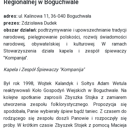
Regionalnej w Boguchwale
adres:
ul. Kalinowa 11
,
36-040 Boguchwała
prezes:
Zdzisława Dudek
obszar działań:
podtrzymywanie i upowszechnianie tradycji
narodowej, pielęgnowanie polskości, rozwój świadomości
narodowej, obywatelskiej i kulturowej
.
W ramach
Stowarzyszenia działa kapela i zespół śpiewaczy
"Kompanija"
.
Kapela i Zespół Śpiewaczy "Kompanija"
Był rok 1998, Wojtek Kalandyk i Sołtys Adam Wetula
reaktywowali Koło Gospodyń Wiejskich w Boguchwale. Na
kolejne spotkanie zaprosili Zbyszka Stojka z zamiarem
utworzenia zespołu folklorystycznego. Propozycja się
spodobała, Panie wybierały śpiew bądź taniec. Z czasem do
rodzącego się zespołu doszli Panowie i rozpoczęły się
próby. W krótkim czasie Zbyszek Stojek z pomocą Macieja